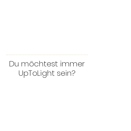
Du möchtest immer
UpToLight sein?
Melde dich
hier
zum
LightfulYou-LightfulMe
Newsletter an!
♡