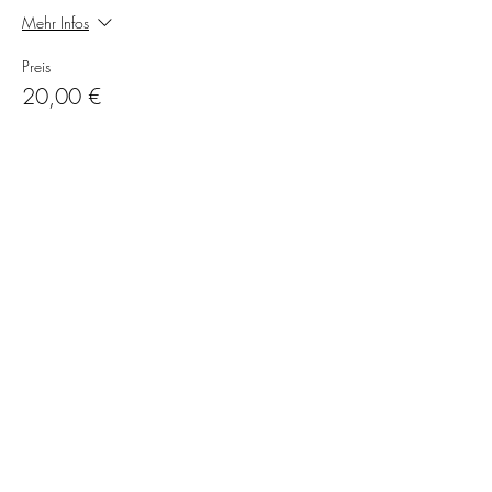
Mehr Infos
Preis
20,00 €
MwSt inbegriffen
Diese Veranstaltung teilen
LightfulYou
by Leonie Brückner
©2026 LightfulYou | Alle Rechte vorbehalten |