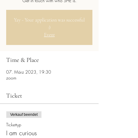
Get in touch with who SHE is.
Yay - Your application was successful
:)
Event
Time & Place
07. März 2023, 19:30
zoom
Ticket
Verkauf beendet
Tickettyp
I am curious