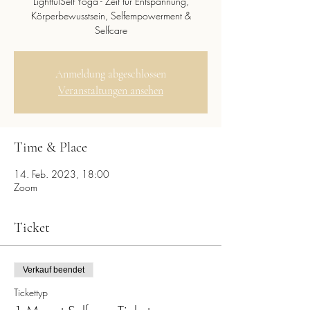
LightfulSelf Yoga - Zeit für Entspannung,
Körperbewusstsein, Selfempowerment &
Selfcare
Anmeldung abgeschlossen
Veranstaltungen ansehen
Time & Place
14. Feb. 2023, 18:00
Zoom
Ticket
Verkauf beendet
Tickettyp