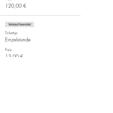
120,00 €
Verkauf beendet
Tickettyp
Einzelstunde
Preis
13,00 €
Verkauf beendet
Tickettyp
Präventionskurs (2 Monate)
Mehr Infos
Preis