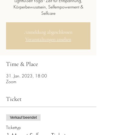
LightfulSelf Yoga - Zeit für Entspannung,
Körperbewusstsein, Selfempowerment &
Selfcare
Anmeldung abgeschlossen
Veranstaltungen ansehen
Time & Place
31. Jan. 2023, 18:00
Zoom
Ticket
Verkauf beendet
Tickettyp