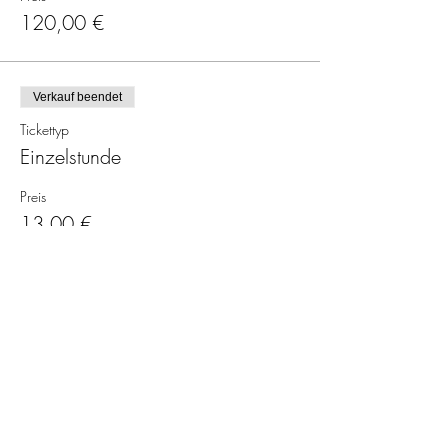
120,00 €
Verkauf beendet
Tickettyp
Einzelstunde
Preis
13,00 €
Verkauf beendet
Tickettyp
Präventionskurs (2 Monate)
Mehr Infos
Preis