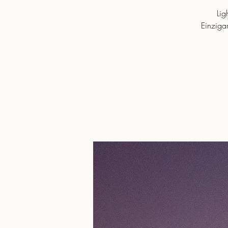
Lig
Einziga