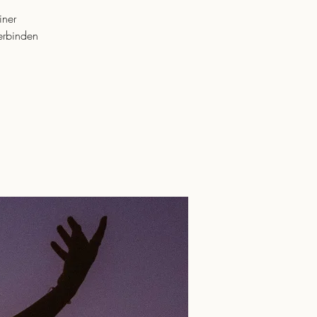
iner
erbinden