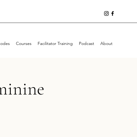
Codes
Courses
Facilitator Training
Podcast
About
minine