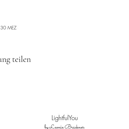
9:30 MEZ
ung teilen
LightfulYou
by Leonie Brückner