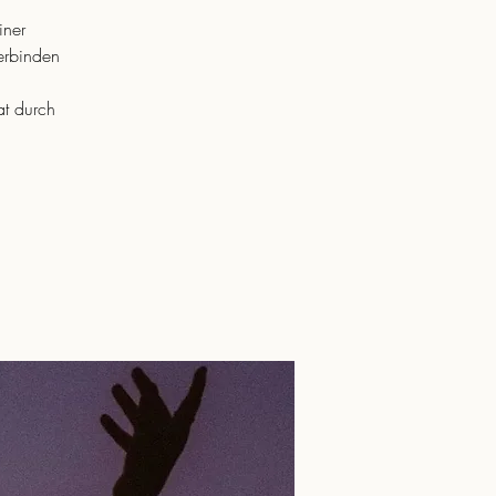
iner
erbinden
t durch