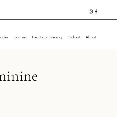
Codes
Courses
Facilitator Training
Podcast
About
minine