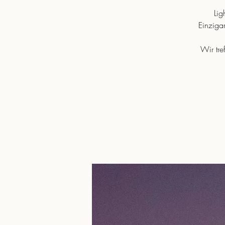
Lig
Einziga
Wir tr