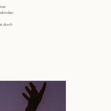
iner
erbinden
t durch