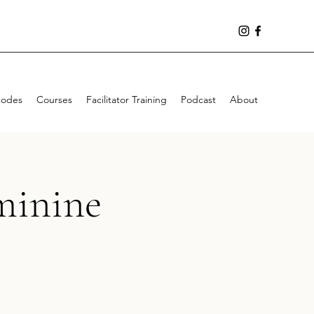
Codes
Courses
Facilitator Training
Podcast
About
minine