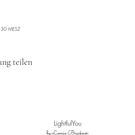
9:30 MESZ
ung teilen
LightfulYou
by Leonie Brückner