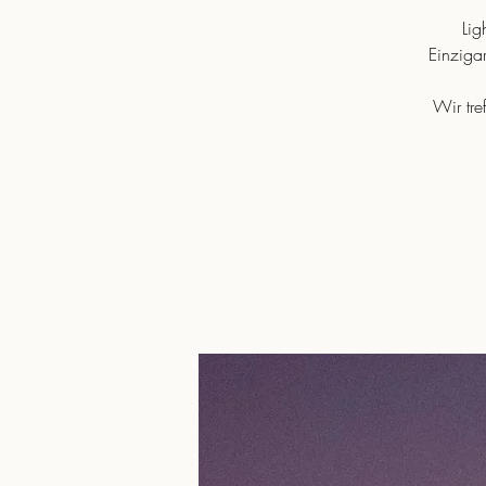
Lig
Einziga
Wir tr